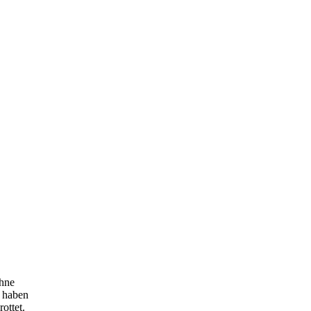
hne
, haben
ottet.